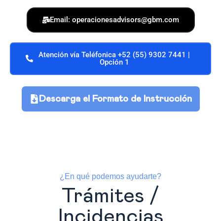
Email: operacionesadvisors@gbm.com
Atención vía Teléfonica +52 (55) 9302 7441 |
Opción 1
Descarga el Formato de Instrucción
¿En qué podemos ayudarte?
Trámites /
Incidencias